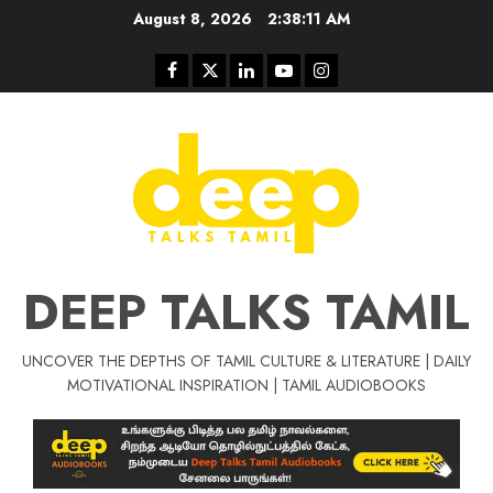
Skip
August 8, 2026
2:38:12 AM
to
content
Facebook
Twitter
Linkedin
Youtube
Instagram
DEEP TALKS TAMIL
UNCOVER THE DEPTHS OF TAMIL CULTURE & LITERATURE | DAILY
Tamil Motivat
MOTIVATIONAL INSPIRATION | TAMIL AUDIOBOOKS
சிறப்பு கட்டுரை
Tamil Motivation Videos
வெற்றி உனதே
மர்மங்கள்
ச
வே
பல்லா
ஒரு