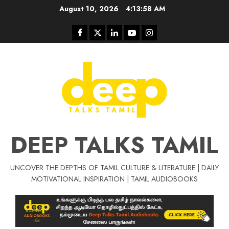
Skip
August 10, 2026
4:13:59 AM
to
content
Facebook
Twitter
Linkedin
Youtube
Instagram
DEEP TALKS TAMIL
UNCOVER THE DEPTHS OF TAMIL CULTURE & LITERATURE | DAILY
Tamil Motivat
MOTIVATIONAL INSPIRATION | TAMIL AUDIOBOOKS
சிறப்பு கட்டுரை
Tamil Motivation Videos
வெற்றி உனதே
மர்மங்கள்
ச
வே
பல்லா
ஒரு