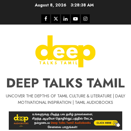
Skip
August 8, 2026
3:28:38 AM
to
content
Facebook
Twitter
Linkedin
Youtube
Instagram
DEEP TALKS TAMIL
UNCOVER THE DEPTHS OF TAMIL CULTURE & LITERATURE | DAILY
Tamil Motivat
MOTIVATIONAL INSPIRATION | TAMIL AUDIOBOOKS
சிறப்பு கட்டுரை
Tamil Motivation Videos
வெற்றி உனதே
மர்மங்கள்
ச
வே
பல்லா
ஒரு