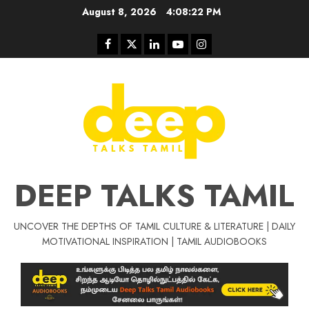
Skip
August 8, 2026
4:08:23 PM
to
content
Facebook
Twitter
Linkedin
Youtube
Instagram
DEEP TALKS TAMIL
UNCOVER THE DEPTHS OF TAMIL CULTURE & LITERATURE | DAILY
Tamil Motivat
MOTIVATIONAL INSPIRATION | TAMIL AUDIOBOOKS
சிறப்பு கட்டுரை
Tamil Motivation Videos
வெற்றி உனதே
மர்மங்கள்
ச
வே
பல்லா
ஒரு