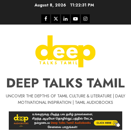
Skip
August 8, 2026
11:22:31 PM
to
content
Facebook
Twitter
Linkedin
Youtube
Instagram
DEEP TALKS TAMIL
UNCOVER THE DEPTHS OF TAMIL CULTURE & LITERATURE | DAILY
Tamil Motivat
MOTIVATIONAL INSPIRATION | TAMIL AUDIOBOOKS
சிறப்பு கட்டுரை
Tamil Motivation Videos
வெற்றி உனதே
மர்மங்கள்
ச
வே
பல்லா
ஒரு