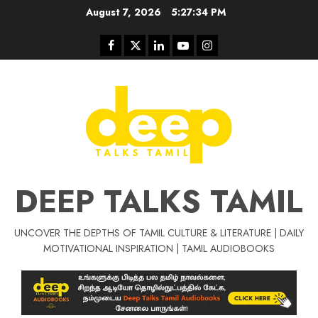
Skip
August 7, 2026
5:27:35 PM
to
content
Facebook
Twitter
Linkedin
Youtube
Instagram
DEEP TALKS TAMIL
UNCOVER THE DEPTHS OF TAMIL CULTURE & LITERATURE | DAILY
Tamil Motivat
MOTIVATIONAL INSPIRATION | TAMIL AUDIOBOOKS
சிறப்பு கட்டுரை
Tamil Motivation Videos
வெற்றி உனதே
மர்மங்கள்
ச
வே
பல்லா
ஒரு