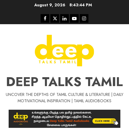
Skip
August 9, 2026
8:43:45 PM
to
content
Facebook
Twitter
Linkedin
Youtube
Instagram
DEEP TALKS TAMIL
UNCOVER THE DEPTHS OF TAMIL CULTURE & LITERATURE | DAILY
Tamil Motivat
MOTIVATIONAL INSPIRATION | TAMIL AUDIOBOOKS
சிறப்பு கட்டுரை
Tamil Motivation Videos
வெற்றி உனதே
மர்மங்கள்
ச
வே
பல்லா
ஒரு