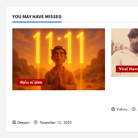
YOU MAY HAVE MISSED
Viral New
சிறப்பு கட்டுரை
எளிமையின்
என்.எஸ்.க
11:11 என்பதன் அர்த்தம் என்ன?
நினைவு நாளி
பிரபஞ்சம் உங்களுக்கு அனுப்பும் ரகசிய
Vishnu
குறியீடு இதுவாக இருக்கலாம்!
Deepan
November 13, 2025