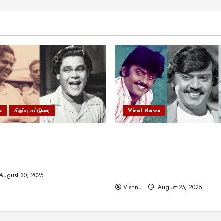
s
சிறப்பு கட்டுரை
Viral News
 வலிமையால் உயர்ந்த
விஜயகாந்த்: 50க்கும் மேற்பட்
ிருஷ்ணன்: கலைவாணரின்
இயக்குநர்களுக்கு வாய்ப்பளி
ல் ஒரு சிலிர்ப்பூட்டும் பார்வை
நடிகர்! தமிழ் சினிமா வரலாற்ற
சாதனையா?
August 30, 2025
Vishnu
August 25, 2025