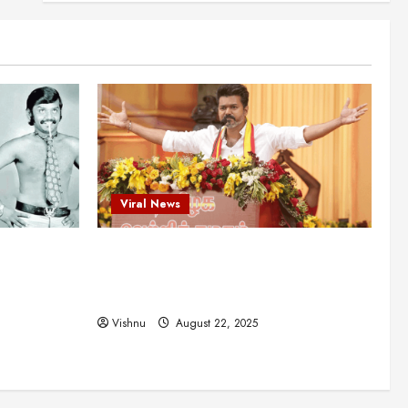
என்.எஸ்.கிருஷ்ணன்:
கலைவாணரின் நினைவு நாளில்
ஒரு சிலிர்ப்பூட்டும் பார்வை
2
August 30, 2025
Viral News
விஜயகாந்த்: 50க்கும் மேற்பட்ட
புதுமுக இயக்குநர்களுக்கு
வாய்ப்பளித்த ஒரே நடிகர்! தமிழ்
சினிமா வரலாற்றில் இது ஒரு
3
சாதனையா?
Viral News
Viral News
August 25, 2025
விஜய் தவெக மாநாட்டில் சொன்ன
ட புதுமுக
விஜய் தவெக மாநாட்டில் சொன்ன குட்டிக்
குட்டிக் கதை! அதன்
பின்னணியில் உள்ள ஆழ்ந்த
த்த ஒரே
கதை! அதன் பின்னணியில் உள்ள ஆழ்ந்த
அரசியல் அர்த்தம் என்ன?
4
ில் இது ஒரு
அரசியல் அர்த்தம் என்ன?
August 22, 2025
Vishnu
August 22, 2025
சிறப்பு கட்டுரை
சுவாரசிய தகவல்கள்
மெட்ராஸ் தினத்தின்
சுவாரஸ்யமான உண்மைகள்!
நீங்கள் அறியாத ரகசியங்கள்!