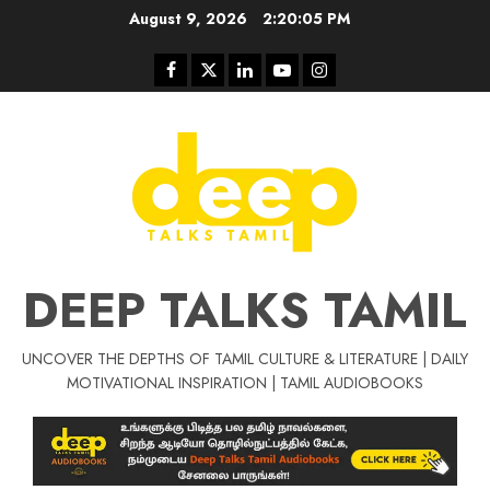
Skip
August 9, 2026
2:20:05 PM
to
content
Facebook
Twitter
Linkedin
Youtube
Instagram
DEEP TALKS TAMIL
UNCOVER THE DEPTHS OF TAMIL CULTURE & LITERATURE | DAILY
Tamil Motivat
MOTIVATIONAL INSPIRATION | TAMIL AUDIOBOOKS
சிறப்பு கட்டுரை
Tamil Motivation Videos
வெற்றி உனதே
மர்மங்கள்
ச
வே
பல்லா
ஒரு