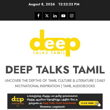
Skip
August 8, 2026
12:22:23 PM
to
content
Facebook
Twitter
Linkedin
Youtube
Instagram
DEEP TALKS TAMIL
UNCOVER THE DEPTHS OF TAMIL CULTURE & LITERATURE | DAILY
Tamil Motivat
MOTIVATIONAL INSPIRATION | TAMIL AUDIOBOOKS
சிறப்பு கட்டுரை
Tamil Motivation Videos
வெற்றி உனதே
மர்மங்கள்
ச
வே
பல்லா
ஒரு