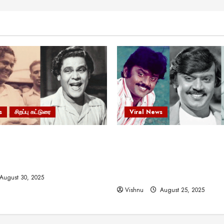
s
சிறப்பு கட்டுரை
Viral News
 வலிமையால் உயர்ந்த
விஜயகாந்த்: 50க்கும் மேற்பட்
ிருஷ்ணன்: கலைவாணரின்
இயக்குநர்களுக்கு வாய்ப்பளி
ல் ஒரு சிலிர்ப்பூட்டும் பார்வை
நடிகர்! தமிழ் சினிமா வரலாற்ற
சாதனையா?
August 30, 2025
Vishnu
August 25, 2025