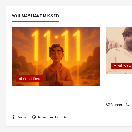
YOU MAY HAVE MISSED
Viral New
சிறப்பு கட்டுரை
எளிமையின்
என்.எஸ்.க
11:11 என்பதன் அர்த்தம் என்ன?
நினைவு நாளி
பிரபஞ்சம் உங்களுக்கு அனுப்பும் ரகசிய
Vishnu
குறியீடு இதுவாக இருக்கலாம்!
Deepan
November 13, 2025