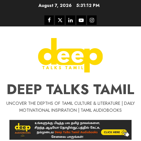
Skip
August 7, 2026
5:31:12 PM
to
content
Facebook
Twitter
Linkedin
Youtube
Instagram
DEEP TALKS TAMIL
UNCOVER THE DEPTHS OF TAMIL CULTURE & LITERATURE | DAILY
Tamil Motivat
MOTIVATIONAL INSPIRATION | TAMIL AUDIOBOOKS
சிறப்பு கட்டுரை
Tamil Motivation Videos
வெற்றி உனதே
மர்மங்கள்
ச
வே
பல்லா
ஒரு