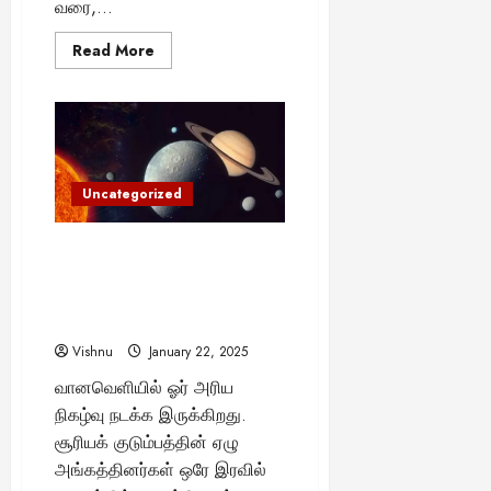
வரை,...
யா
?
Read
Read More
more
about
வானில்
August
விந்தை:
25,
இன்று
முதல்
2025
ஒரே
நேர்க்கோட்டில்
7
Uncategorized
கோள்களின்
அணிவகுப்பு
–
அடுத்த
“அதிசய வானியல் நிகழ்வு: ஒரே
வாய்ப்பு
இரவில் 7 கோள்கள்
2040-
ல்
தெரியப்போகும் அற்புத காட்சி –
மட்டுமே?
இது என்ன சொல்கிறது?”
Vishnu
January 22, 2025
வானவெளியில் ஓர் அரிய
நிகழ்வு நடக்க இருக்கிறது.
சூரியக் குடும்பத்தின் ஏழு
அங்கத்தினர்கள் ஒரே இரவில்