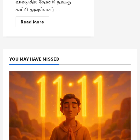
வானத்தில் தோன்றி நமக்கு
காட்சி தரவுள்ளனர்....
Read
Read More
more
about
“அதிசய
வானியல்
நிகழ்வு:
ஒரே
இரவில்
7
YOU MAY HAVE MISSED
கோள்கள்
தெரியப்போகும்
அற்புத
காட்சி
–
இது
என்ன
சொல்கிறது?”