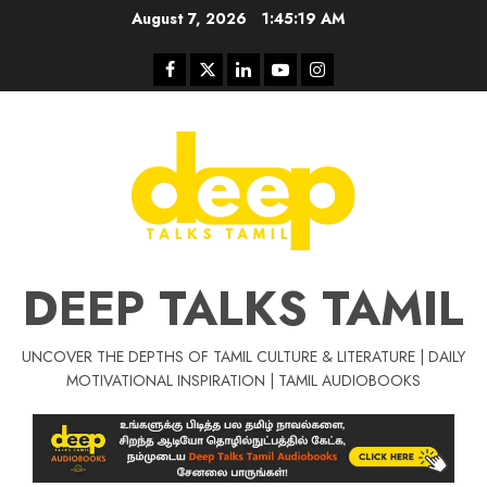
Skip
August 7, 2026
1:45:19 AM
to
content
Facebook
Twitter
Linkedin
Youtube
Instagram
DEEP TALKS TAMIL
UNCOVER THE DEPTHS OF TAMIL CULTURE & LITERATURE | DAILY
Tamil Motivat
MOTIVATIONAL INSPIRATION | TAMIL AUDIOBOOKS
சிறப்பு கட்டுரை
Tamil Motivation Videos
வெற்றி உனதே
மர்மங்கள்
ச
வே
பல்லா
ஒரு