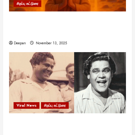
சிறப்பு கட்டுரை
11:11 என்பதன் அர்த்தம் என்ன? பிரபஞ்சம்
உங்களுக்கு அனுப்பும் ரகசிய குறியீடு இதுவாக
இருக்கலாம்!
Deepan
November 13, 2025
Viral News
சிறப்பு கட்டுரை
எளிமையின் வலிமையால் உயர்ந்த
என்.எஸ்.கிருஷ்ணன்: கலைவாணரின் நினைவு நாளில்