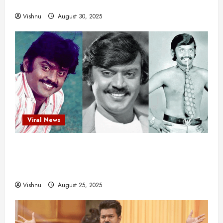
ஒரு சிலிர்ப்பூட்டும் பார்வை
Vishnu
August 30, 2025
Viral News
விஜயகாந்த்: 50க்கும் மேற்பட்ட புதுமுக
இயக்குநர்களுக்கு வாய்ப்பளித்த ஒரே நடிகர்! தமிழ்
சினிமா வரலாற்றில் இது ஒரு சாதனையா?
Vishnu
August 25, 2025