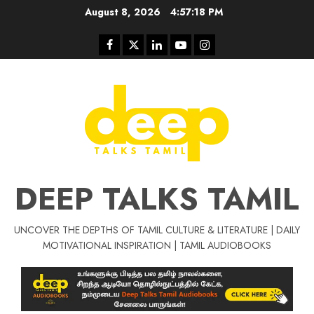
Skip
August 8, 2026
4:57:19 PM
to
content
Facebook
Twitter
Linkedin
Youtube
Instagram
DEEP TALKS TAMIL
UNCOVER THE DEPTHS OF TAMIL CULTURE & LITERATURE | DAILY
Tamil Motivat
MOTIVATIONAL INSPIRATION | TAMIL AUDIOBOOKS
சிறப்பு கட்டுரை
Tamil Motivation Videos
வெற்றி உனதே
மர்மங்கள்
ச
வே
பல்லா
ஒரு