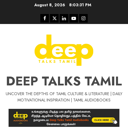
Skip
August 8, 2026
8:03:31 PM
to
content
Facebook
Twitter
Linkedin
Youtube
Instagram
DEEP TALKS TAMIL
UNCOVER THE DEPTHS OF TAMIL CULTURE & LITERATURE | DAILY
Tamil Motivat
MOTIVATIONAL INSPIRATION | TAMIL AUDIOBOOKS
சிறப்பு கட்டுரை
Tamil Motivation Videos
வெற்றி உனதே
மர்மங்கள்
ச
வே
பல்லா
ஒரு