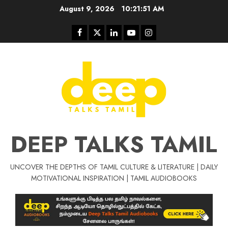
Skip
August 9, 2026
10:21:52 AM
to
content
Facebook
Twitter
Linkedin
Youtube
Instagram
DEEP TALKS TAMIL
UNCOVER THE DEPTHS OF TAMIL CULTURE & LITERATURE | DAILY
Tamil Motivat
MOTIVATIONAL INSPIRATION | TAMIL AUDIOBOOKS
சிறப்பு கட்டுரை
Tamil Motivation Videos
வெற்றி உனதே
மர்மங்கள்
ச
வே
பல்லா
ஒரு