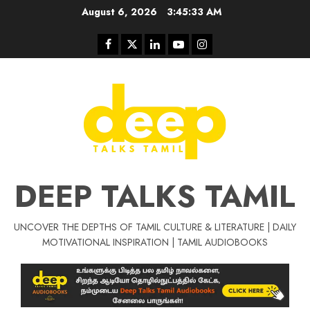
Skip
August 6, 2026
3:45:33 AM
to
content
Facebook
Twitter
Linkedin
Youtube
Instagram
DEEP TALKS TAMIL
UNCOVER THE DEPTHS OF TAMIL CULTURE & LITERATURE | DAILY
Tamil Motivat
MOTIVATIONAL INSPIRATION | TAMIL AUDIOBOOKS
சிறப்பு கட்டுரை
Tamil Motivation Videos
வெற்றி உனதே
மர்மங்கள்
ச
வே
பல்லா
ஒரு