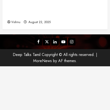
விஜய் தவெக மாநாட்டில் சொன்ன குட்டிக் கதை!
யா
அதன் பின்னணியில் உள்ள ஆழ்ந்த அரசியல் அர்த்தம்
?
என்ன?
August
Vishnu
August 22, 2025
25,
2025
Facebook
Twitter
Linkedin
Youtube
Instagram
Deep Talks Tamil Copyright © All rights reserved.
|
MoreNews
by AF themes.