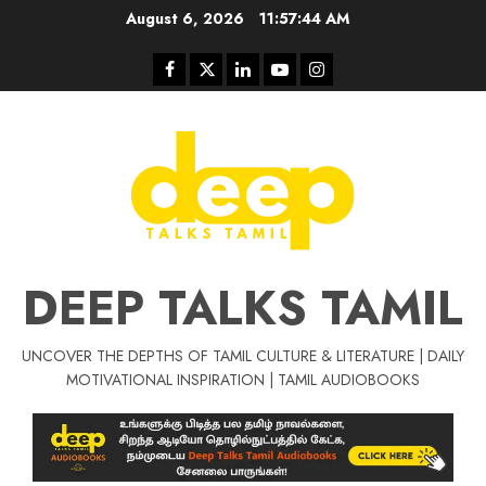
Skip
August 6, 2026
11:57:45 AM
to
content
Facebook
Twitter
Linkedin
Youtube
Instagram
DEEP TALKS TAMIL
UNCOVER THE DEPTHS OF TAMIL CULTURE & LITERATURE | DAILY
Tamil Motivat
MOTIVATIONAL INSPIRATION | TAMIL AUDIOBOOKS
சிறப்பு கட்டுரை
Tamil Motivation Videos
வெற்றி உனதே
மர்மங்கள்
ச
வே
பல்லா
ஒரு