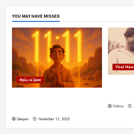
YOU MAY HAVE MISSED
Viral New
சிறப்பு கட்டுரை
எளிமையின்
என்.எஸ்.க
11:11 என்பதன் அர்த்தம் என்ன?
நினைவு நாளி
பிரபஞ்சம் உங்களுக்கு அனுப்பும் ரகசிய
Vishnu
குறியீடு இதுவாக இருக்கலாம்!
Deepan
November 13, 2025