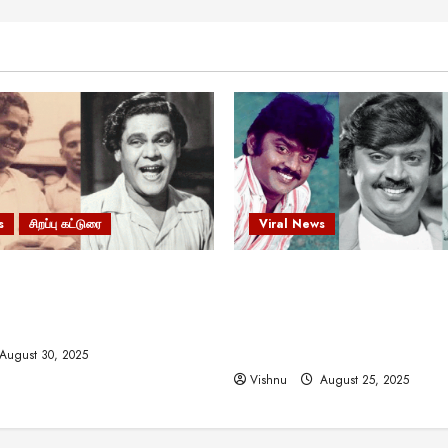
s
சிறப்பு கட்டுரை
Viral News
 வலிமையால் உயர்ந்த
விஜயகாந்த்: 50க்கும் மேற்பட்
ிருஷ்ணன்: கலைவாணரின்
இயக்குநர்களுக்கு வாய்ப்பளி
ல் ஒரு சிலிர்ப்பூட்டும் பார்வை
நடிகர்! தமிழ் சினிமா வரலாற்ற
சாதனையா?
August 30, 2025
Vishnu
August 25, 2025