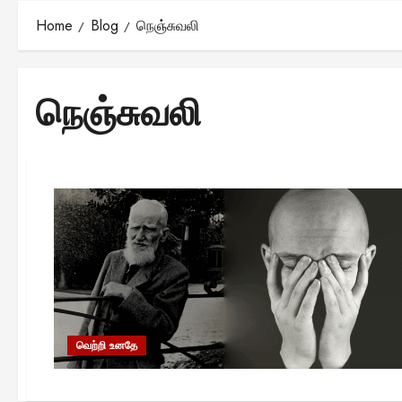
Home
Blog
நெஞ்சுவலி
நெஞ்சுவலி
வெற்றி உனதே