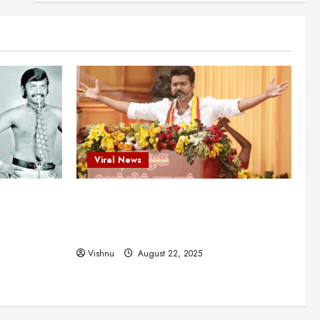
என்.எஸ்.கிருஷ்ணன்:
கலைவாணரின் நினைவு நாளில்
ஒரு சிலிர்ப்பூட்டும் பார்வை
2
August 30, 2025
Viral News
விஜயகாந்த்: 50க்கும் மேற்பட்ட
புதுமுக இயக்குநர்களுக்கு
வாய்ப்பளித்த ஒரே நடிகர்! தமிழ்
சினிமா வரலாற்றில் இது ஒரு
3
சாதனையா?
Viral News
Viral News
August 25, 2025
விஜய் தவெக மாநாட்டில் சொன்ன
ட புதுமுக
விஜய் தவெக மாநாட்டில் சொன்ன குட்டிக்
குட்டிக் கதை! அதன்
பின்னணியில் உள்ள ஆழ்ந்த
த்த ஒரே
கதை! அதன் பின்னணியில் உள்ள ஆழ்ந்த
அரசியல் அர்த்தம் என்ன?
4
ில் இது ஒரு
அரசியல் அர்த்தம் என்ன?
August 22, 2025
Vishnu
August 22, 2025
சிறப்பு கட்டுரை
சுவாரசிய தகவல்கள்
மெட்ராஸ் தினத்தின்
சுவாரஸ்யமான உண்மைகள்!
நீங்கள் அறியாத ரகசியங்கள்!