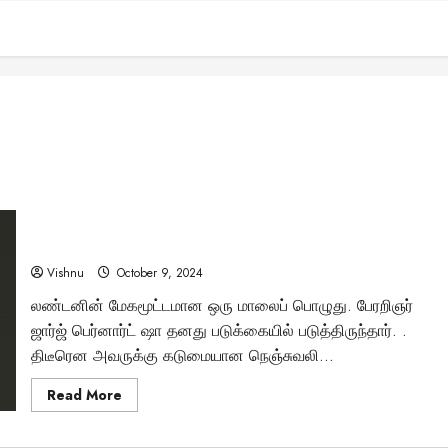
“மற்றவர் துன்பம் பார்த்தால் நம் துன்பம் மறையுமா? ஷாவின்
வியக்கவைக்கும் கதை!”
Vishnu
October 9, 2024
லண்டனின் மேகமூட்டமான ஒரு மாலைப் பொழுது. பேரறிஞர்
ஜார்ஜ் பெர்னார்ட் ஷா தனது படுக்கையில் படுத்திருந்தார். .
திடீரென அவருக்கு கடுமையான நெஞ்சுவலி...
Read
Read More
more
about
“மற்றவர்