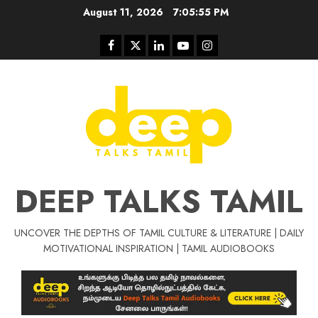
Skip
August 11, 2026
7:05:56 PM
to
content
Facebook
Twitter
Linkedin
Youtube
Instagram
DEEP TALKS TAMIL
UNCOVER THE DEPTHS OF TAMIL CULTURE & LITERATURE | DAILY
Tamil Motivat
MOTIVATIONAL INSPIRATION | TAMIL AUDIOBOOKS
சிறப்பு கட்டுரை
Tamil Motivation Videos
வெற்றி உனதே
மர்மங்கள்
ச
வே
பல்லா
ஒரு