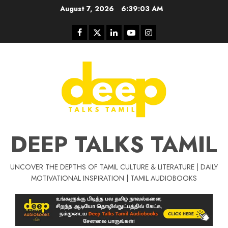
Skip
August 7, 2026
6:39:04 AM
to
content
Facebook
Twitter
Linkedin
Youtube
Instagram
DEEP TALKS TAMIL
UNCOVER THE DEPTHS OF TAMIL CULTURE & LITERATURE | DAILY
Tamil Motivat
MOTIVATIONAL INSPIRATION | TAMIL AUDIOBOOKS
சிறப்பு கட்டுரை
Tamil Motivation Videos
வெற்றி உனதே
மர்மங்கள்
ச
வே
பல்லா
ஒரு