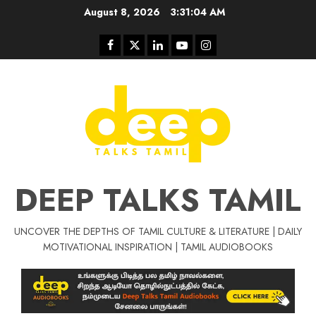
Skip
August 8, 2026
3:31:04 AM
to
content
Facebook
Twitter
Linkedin
Youtube
Instagram
DEEP TALKS TAMIL
UNCOVER THE DEPTHS OF TAMIL CULTURE & LITERATURE | DAILY
Tamil Motivat
MOTIVATIONAL INSPIRATION | TAMIL AUDIOBOOKS
சிறப்பு கட்டுரை
Tamil Motivation Videos
வெற்றி உனதே
மர்மங்கள்
ச
வே
பல்லா
ஒரு