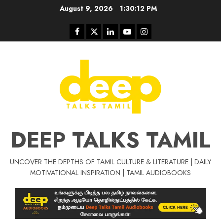
Skip
August 9, 2026
1:30:13 PM
to
content
Facebook
Twitter
Linkedin
Youtube
Instagram
DEEP TALKS TAMIL
UNCOVER THE DEPTHS OF TAMIL CULTURE & LITERATURE | DAILY
Tamil Motivat
MOTIVATIONAL INSPIRATION | TAMIL AUDIOBOOKS
சிறப்பு கட்டுரை
Tamil Motivation Videos
வெற்றி உனதே
மர்மங்கள்
ச
வே
பல்லா
ஒரு