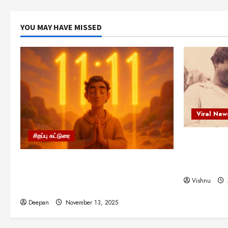
YOU MAY HAVE MISSED
Viral New
சிறப்பு கட்டுரை
எளிமையின்
என்.எஸ்.க
11:11 என்பதன் அர்த்தம் என்ன?
நினைவு நாளி
பிரபஞ்சம் உங்களுக்கு அனுப்பும் ரகசிய
Vishnu
குறியீடு இதுவாக இருக்கலாம்!
Deepan
November 13, 2025