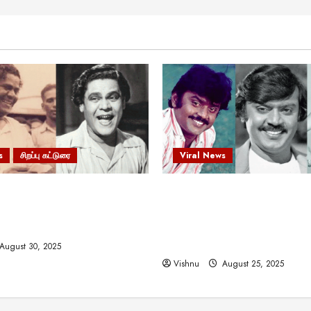
s
சிறப்பு கட்டுரை
Viral News
 வலிமையால் உயர்ந்த
விஜயகாந்த்: 50க்கும் மேற்பட்
ிருஷ்ணன்: கலைவாணரின்
இயக்குநர்களுக்கு வாய்ப்பளி
ல் ஒரு சிலிர்ப்பூட்டும் பார்வை
நடிகர்! தமிழ் சினிமா வரலாற்ற
சாதனையா?
August 30, 2025
Vishnu
August 25, 2025