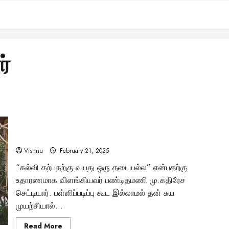
்
பள்ளிப்படிப்பே இல்லாமல் பல்கலைக்கழக பேராசிரியரான
பண்டிதமணி கதிரேசனார் – அவரது வாழ்க்கை வரலாறு நமக்கு
சொல்லும் பாடம் என்ன?
Vishnu
February 21, 2025
“கல்வி கற்பதற்கு வயது ஒரு தடையல்ல” என்பதற்கு
உதாரணமாக விளங்கியவர் பண்டிதமணி மு.கதிரேச
செட்டியார். பள்ளிப்படிப்பு கூட இல்லாமல் தன் சுய
முயற்சியால்...
Read
Read More