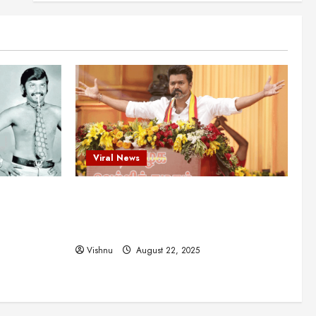
என்.எஸ்.கிருஷ்ணன்:
கலைவாணரின் நினைவு நாளில்
ஒரு சிலிர்ப்பூட்டும் பார்வை
2
August 30, 2025
Viral News
விஜயகாந்த்: 50க்கும் மேற்பட்ட
புதுமுக இயக்குநர்களுக்கு
வாய்ப்பளித்த ஒரே நடிகர்! தமிழ்
சினிமா வரலாற்றில் இது ஒரு
3
சாதனையா?
Viral News
Viral News
August 25, 2025
விஜய் தவெக மாநாட்டில் சொன்ன
ட புதுமுக
விஜய் தவெக மாநாட்டில் சொன்ன குட்டிக்
குட்டிக் கதை! அதன்
பின்னணியில் உள்ள ஆழ்ந்த
த்த ஒரே
கதை! அதன் பின்னணியில் உள்ள ஆழ்ந்த
அரசியல் அர்த்தம் என்ன?
4
ில் இது ஒரு
அரசியல் அர்த்தம் என்ன?
August 22, 2025
Vishnu
August 22, 2025
சிறப்பு கட்டுரை
சுவாரசிய தகவல்கள்
மெட்ராஸ் தினத்தின்
சுவாரஸ்யமான உண்மைகள்!
நீங்கள் அறியாத ரகசியங்கள்!