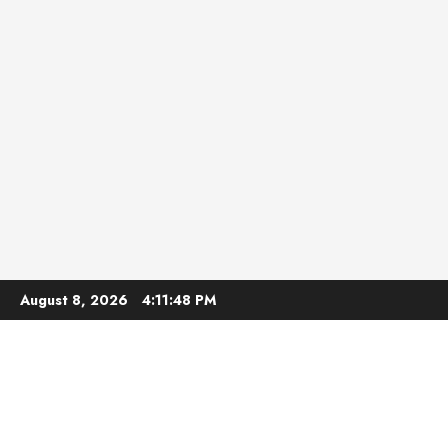
Skip
August 8, 2026
4:11:50 PM
to
content