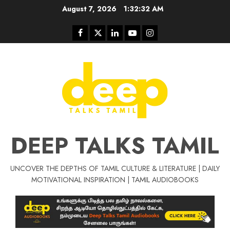
Skip
August 7, 2026
1:32:33 AM
to
content
Facebook
Twitter
Linkedin
Youtube
Instagram
DEEP TALKS TAMIL
UNCOVER THE DEPTHS OF TAMIL CULTURE & LITERATURE | DAILY
Tamil Motivat
MOTIVATIONAL INSPIRATION | TAMIL AUDIOBOOKS
சிறப்பு கட்டுரை
Tamil Motivation Videos
வெற்றி உனதே
மர்மங்கள்
ச
வே
பல்லா
ஒரு