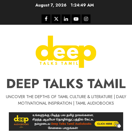
Skip
August 7, 2026
1:24:49 AM
to
content
Facebook
Twitter
Linkedin
Youtube
Instagram
DEEP TALKS TAMIL
UNCOVER THE DEPTHS OF TAMIL CULTURE & LITERATURE | DAILY
Tamil Motivat
MOTIVATIONAL INSPIRATION | TAMIL AUDIOBOOKS
சிறப்பு கட்டுரை
Tamil Motivation Videos
வெற்றி உனதே
மர்மங்கள்
ச
வே
பல்லா
ஒரு