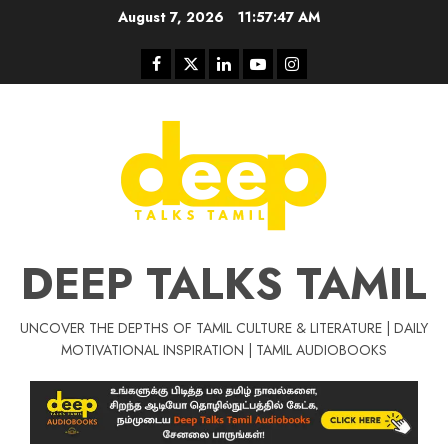
Skip
August 7, 2026
11:57:48 AM
to
content
Facebook
Twitter
Linkedin
Youtube
Instagram
DEEP TALKS TAMIL
UNCOVER THE DEPTHS OF TAMIL CULTURE & LITERATURE | DAILY
Tamil Motivat
MOTIVATIONAL INSPIRATION | TAMIL AUDIOBOOKS
சிறப்பு கட்டுரை
Tamil Motivation Videos
வெற்றி உனதே
மர்மங்கள்
ச
வே
பல்லா
ஒரு