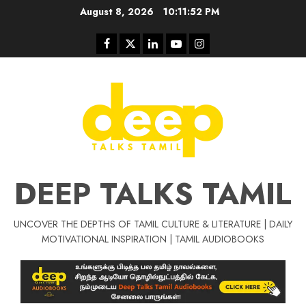
Skip
August 8, 2026
10:11:52 PM
to
content
Facebook
Twitter
Linkedin
Youtube
Instagram
DEEP TALKS TAMIL
UNCOVER THE DEPTHS OF TAMIL CULTURE & LITERATURE | DAILY
Tamil Motivat
MOTIVATIONAL INSPIRATION | TAMIL AUDIOBOOKS
சிறப்பு கட்டுரை
Tamil Motivation Videos
வெற்றி உனதே
மர்மங்கள்
ச
வே
பல்லா
ஒரு