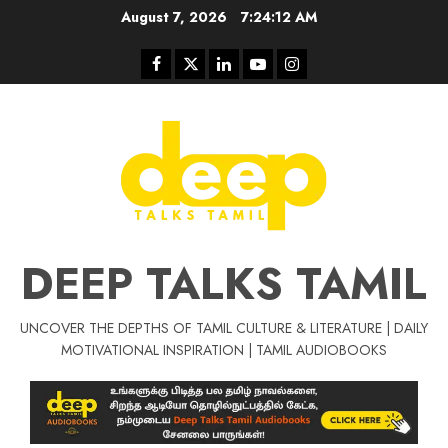
Skip
August 7, 2026
7:24:12 AM
to
content
Facebook
Twitter
Linkedin
Youtube
Instagram
DEEP TALKS TAMIL
UNCOVER THE DEPTHS OF TAMIL CULTURE & LITERATURE | DAILY
Tamil Motivat
MOTIVATIONAL INSPIRATION | TAMIL AUDIOBOOKS
சிறப்பு கட்டுரை
Tamil Motivation Videos
வெற்றி உனதே
மர்மங்கள்
ச
வே
பல்லா
ஒரு