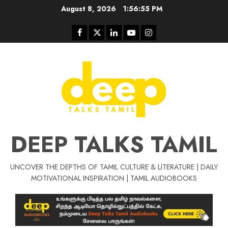
Skip
August 8, 2026
1:56:55 PM
to
content
Facebook
Twitter
Linkedin
Youtube
Instagram
DEEP TALKS TAMIL
UNCOVER THE DEPTHS OF TAMIL CULTURE & LITERATURE | DAILY
Tamil Motivat
MOTIVATIONAL INSPIRATION | TAMIL AUDIOBOOKS
சிறப்பு கட்டுரை
Tamil Motivation Videos
வெற்றி உனதே
மர்மங்கள்
ச
வே
பல்லா
ஒரு