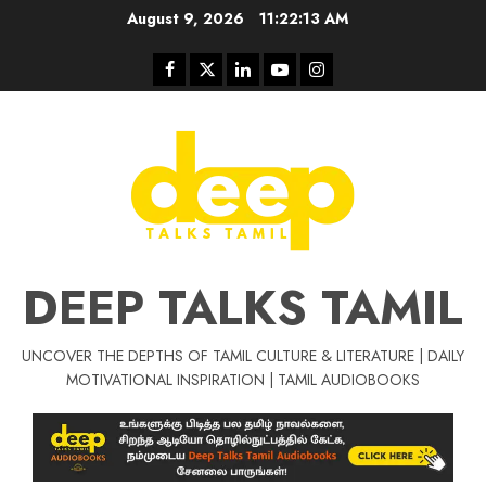
Skip
August 9, 2026
11:22:13 AM
to
content
Facebook
Twitter
Linkedin
Youtube
Instagram
DEEP TALKS TAMIL
UNCOVER THE DEPTHS OF TAMIL CULTURE & LITERATURE | DAILY
Tamil Motivat
MOTIVATIONAL INSPIRATION | TAMIL AUDIOBOOKS
சிறப்பு கட்டுரை
Tamil Motivation Videos
வெற்றி உனதே
மர்மங்கள்
ச
வே
பல்லா
ஒரு