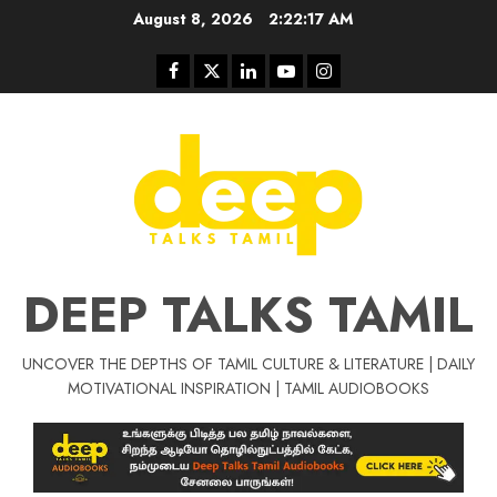
Skip
August 8, 2026
2:22:18 AM
to
content
Facebook
Twitter
Linkedin
Youtube
Instagram
DEEP TALKS TAMIL
UNCOVER THE DEPTHS OF TAMIL CULTURE & LITERATURE | DAILY
Tamil Motivat
MOTIVATIONAL INSPIRATION | TAMIL AUDIOBOOKS
சிறப்பு கட்டுரை
Tamil Motivation Videos
வெற்றி உனதே
மர்மங்கள்
ச
வே
பல்லா
ஒரு