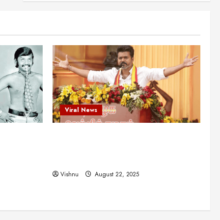
புதுமுக இயக்குநர்களுக்கு
வாய்ப்பளித்த ஒரே நடிகர்! தமிழ்
சினிமா வரலாற்றில் இது ஒரு
3
சாதனையா?
Viral News
August 25, 2025
விஜய் தவெக மாநாட்டில் சொன்ன
குட்டிக் கதை! அதன்
பின்னணியில் உள்ள ஆழ்ந்த
அரசியல் அர்த்தம் என்ன?
4
August 22, 2025
Viral News
சிறப்பு கட்டுரை
சுவாரசிய தகவல்கள்
மெட்ராஸ் தினத்தின்
ட புதுமுக
விஜய் தவெக மாநாட்டில் சொன்ன குட்டிக்
சுவாரஸ்யமான உண்மைகள்!
த்த ஒரே
கதை! அதன் பின்னணியில் உள்ள ஆழ்ந்த
நீங்கள் அறியாத ரகசியங்கள்!
5
ில் இது ஒரு
அரசியல் அர்த்தம் என்ன?
August 22, 2025
Vishnu
August 22, 2025