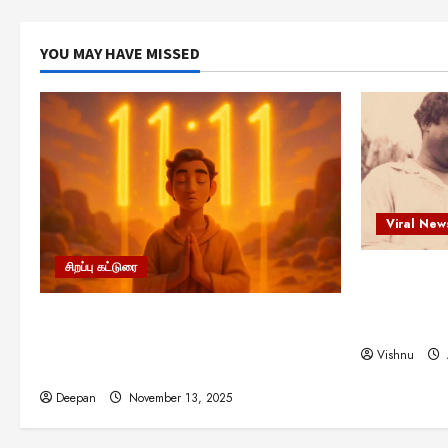
YOU MAY HAVE MISSED
Viral New
சிறப்பு கட்டுரை
எளிமையின்
என்.எஸ்.க
11:11 என்பதன் அர்த்தம் என்ன?
நினைவு நாளி
பிரபஞ்சம் உங்களுக்கு அனுப்பும் ரகசிய
Vishnu
குறியீடு இதுவாக இருக்கலாம்!
Deepan
November 13, 2025