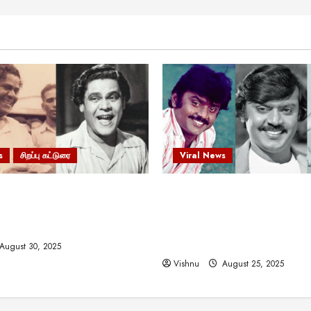
s
சிறப்பு கட்டுரை
Viral News
 வலிமையால் உயர்ந்த
விஜயகாந்த்: 50க்கும் மேற்பட்
ிருஷ்ணன்: கலைவாணரின்
இயக்குநர்களுக்கு வாய்ப்பளி
ல் ஒரு சிலிர்ப்பூட்டும் பார்வை
நடிகர்! தமிழ் சினிமா வரலாற்ற
சாதனையா?
August 30, 2025
Vishnu
August 25, 2025