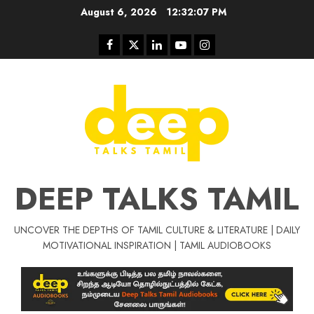
Skip
August 6, 2026
12:32:07 PM
to
content
Facebook
Twitter
Linkedin
Youtube
Instagram
DEEP TALKS TAMIL
UNCOVER THE DEPTHS OF TAMIL CULTURE & LITERATURE | DAILY
Tamil Motivat
MOTIVATIONAL INSPIRATION | TAMIL AUDIOBOOKS
சிறப்பு கட்டுரை
Tamil Motivation Videos
வெற்றி உனதே
மர்மங்கள்
ச
வே
பல்லா
ஒரு