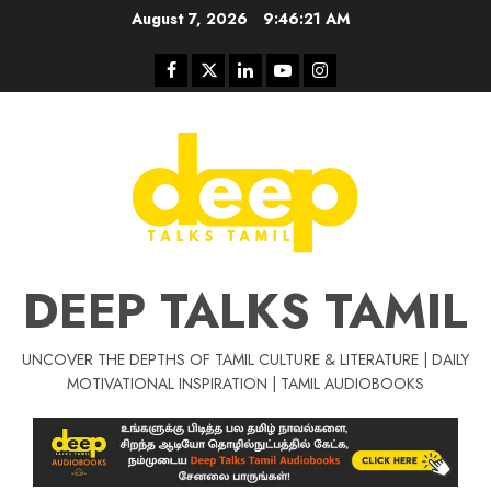
Skip
August 7, 2026
9:46:22 AM
to
content
Facebook
Twitter
Linkedin
Youtube
Instagram
DEEP TALKS TAMIL
UNCOVER THE DEPTHS OF TAMIL CULTURE & LITERATURE | DAILY
Tamil Motivat
MOTIVATIONAL INSPIRATION | TAMIL AUDIOBOOKS
சிறப்பு கட்டுரை
Tamil Motivation Videos
வெற்றி உனதே
மர்மங்கள்
ச
வே
பல்லா
ஒரு