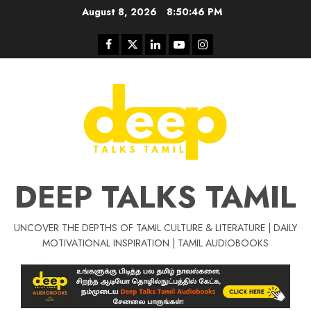
Skip
August 8, 2026
8:50:47 PM
to
content
Facebook
Twitter
Linkedin
Youtube
Instagram
DEEP TALKS TAMIL
UNCOVER THE DEPTHS OF TAMIL CULTURE & LITERATURE | DAILY
Tamil Motivat
MOTIVATIONAL INSPIRATION | TAMIL AUDIOBOOKS
சிறப்பு கட்டுரை
Tamil Motivation Videos
வெற்றி உனதே
மர்மங்கள்
ச
வே
பல்லா
ஒரு