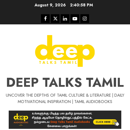
Skip
August 9, 2026
2:40:59 PM
to
content
Facebook
Twitter
Linkedin
Youtube
Instagram
DEEP TALKS TAMIL
UNCOVER THE DEPTHS OF TAMIL CULTURE & LITERATURE | DAILY
Tamil Motivat
MOTIVATIONAL INSPIRATION | TAMIL AUDIOBOOKS
சிறப்பு கட்டுரை
Tamil Motivation Videos
வெற்றி உனதே
மர்மங்கள்
ச
வே
பல்லா
ஒரு