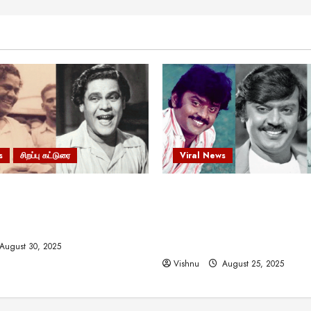
s
சிறப்பு கட்டுரை
Viral News
 வலிமையால் உயர்ந்த
விஜயகாந்த்: 50க்கும் மேற்பட்
ிருஷ்ணன்: கலைவாணரின்
இயக்குநர்களுக்கு வாய்ப்பளி
ல் ஒரு சிலிர்ப்பூட்டும் பார்வை
நடிகர்! தமிழ் சினிமா வரலாற்ற
சாதனையா?
August 30, 2025
Vishnu
August 25, 2025