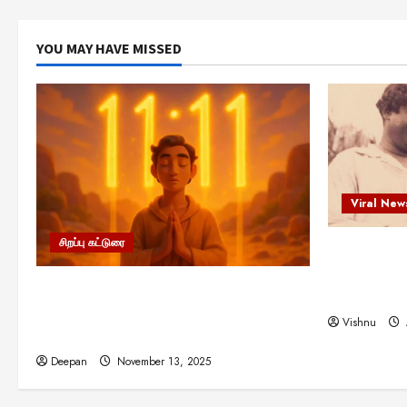
YOU MAY HAVE MISSED
Viral New
சிறப்பு கட்டுரை
எளிமையின்
என்.எஸ்.க
11:11 என்பதன் அர்த்தம் என்ன?
நினைவு நாளி
பிரபஞ்சம் உங்களுக்கு அனுப்பும் ரகசிய
Vishnu
குறியீடு இதுவாக இருக்கலாம்!
Deepan
November 13, 2025