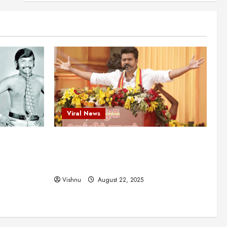
என்.எஸ்.கிருஷ்ணன்:
கலைவாணரின் நினைவு நாளில்
ஒரு சிலிர்ப்பூட்டும் பார்வை
2
August 30, 2025
Viral News
விஜயகாந்த்: 50க்கும் மேற்பட்ட
புதுமுக இயக்குநர்களுக்கு
வாய்ப்பளித்த ஒரே நடிகர்! தமிழ்
சினிமா வரலாற்றில் இது ஒரு
3
சாதனையா?
Viral News
Viral News
August 25, 2025
விஜய் தவெக மாநாட்டில் சொன்ன
ட புதுமுக
விஜய் தவெக மாநாட்டில் சொன்ன குட்டிக்
குட்டிக் கதை! அதன்
பின்னணியில் உள்ள ஆழ்ந்த
த்த ஒரே
கதை! அதன் பின்னணியில் உள்ள ஆழ்ந்த
அரசியல் அர்த்தம் என்ன?
4
ில் இது ஒரு
அரசியல் அர்த்தம் என்ன?
August 22, 2025
Vishnu
August 22, 2025
சிறப்பு கட்டுரை
சுவாரசிய தகவல்கள்
மெட்ராஸ் தினத்தின்
சுவாரஸ்யமான உண்மைகள்!
நீங்கள் அறியாத ரகசியங்கள்!