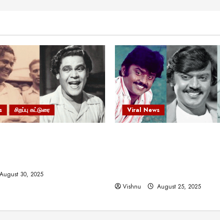
s
சிறப்பு கட்டுரை
Viral News
 வலிமையால் உயர்ந்த
விஜயகாந்த்: 50க்கும் மேற்பட்
ிருஷ்ணன்: கலைவாணரின்
இயக்குநர்களுக்கு வாய்ப்பளி
ல் ஒரு சிலிர்ப்பூட்டும் பார்வை
நடிகர்! தமிழ் சினிமா வரலாற்ற
சாதனையா?
August 30, 2025
Vishnu
August 25, 2025