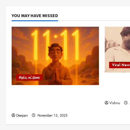
YOU MAY HAVE MISSED
Viral New
சிறப்பு கட்டுரை
எளிமையின்
என்.எஸ்.க
11:11 என்பதன் அர்த்தம் என்ன?
நினைவு நாளி
பிரபஞ்சம் உங்களுக்கு அனுப்பும் ரகசிய
Vishnu
குறியீடு இதுவாக இருக்கலாம்!
Deepan
November 13, 2025