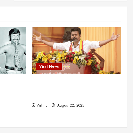
புதுமுக இயக்குநர்களுக்கு
வாய்ப்பளித்த ஒரே நடிகர்! தமிழ்
சினிமா வரலாற்றில் இது ஒரு
3
சாதனையா?
Viral News
August 25, 2025
விஜய் தவெக மாநாட்டில் சொன்ன
குட்டிக் கதை! அதன்
பின்னணியில் உள்ள ஆழ்ந்த
அரசியல் அர்த்தம் என்ன?
4
August 22, 2025
Viral News
சிறப்பு கட்டுரை
சுவாரசிய தகவல்கள்
மெட்ராஸ் தினத்தின்
ட புதுமுக
விஜய் தவெக மாநாட்டில் சொன்ன குட்டிக்
சுவாரஸ்யமான உண்மைகள்!
நீங்கள் அறியாத ரகசியங்கள்!
த்த ஒரே
கதை! அதன் பின்னணியில் உள்ள ஆழ்ந்த
5
ில் இது ஒரு
அரசியல் அர்த்தம் என்ன?
August 22, 2025
Vishnu
August 22, 2025