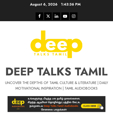
Skip
August 6, 2026
1:43:37 PM
to
content
Facebook
Twitter
Linkedin
Youtube
Instagram
DEEP TALKS TAMIL
UNCOVER THE DEPTHS OF TAMIL CULTURE & LITERATURE | DAILY
Tamil Motivat
MOTIVATIONAL INSPIRATION | TAMIL AUDIOBOOKS
சிறப்பு கட்டுரை
Tamil Motivation Videos
வெற்றி உனதே
மர்மங்கள்
ச
வே
பல்லா
ஒரு