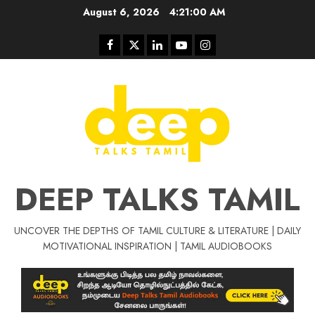
Skip
August 6, 2026
4:21:00 AM
to
content
Facebook
Twitter
Linkedin
Youtube
Instagram
DEEP TALKS TAMIL
UNCOVER THE DEPTHS OF TAMIL CULTURE & LITERATURE | DAILY
Tamil Motivat
MOTIVATIONAL INSPIRATION | TAMIL AUDIOBOOKS
சிறப்பு கட்டுரை
Tamil Motivation Videos
வெற்றி உனதே
மர்மங்கள்
ச
வே
பல்லா
ஒரு