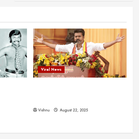
என்.எஸ்.கிருஷ்ணன்:
கலைவாணரின் நினைவு நாளில்
ஒரு சிலிர்ப்பூட்டும் பார்வை
2
August 30, 2025
Viral News
விஜயகாந்த்: 50க்கும் மேற்பட்ட
புதுமுக இயக்குநர்களுக்கு
வாய்ப்பளித்த ஒரே நடிகர்! தமிழ்
சினிமா வரலாற்றில் இது ஒரு
3
சாதனையா?
Viral News
Viral News
August 25, 2025
விஜய் தவெக மாநாட்டில் சொன்ன
ட புதுமுக
விஜய் தவெக மாநாட்டில் சொன்ன குட்டிக்
குட்டிக் கதை! அதன்
பின்னணியில் உள்ள ஆழ்ந்த
த்த ஒரே
கதை! அதன் பின்னணியில் உள்ள ஆழ்ந்த
அரசியல் அர்த்தம் என்ன?
4
ில் இது ஒரு
அரசியல் அர்த்தம் என்ன?
August 22, 2025
Vishnu
August 22, 2025
சிறப்பு கட்டுரை
சுவாரசிய தகவல்கள்
மெட்ராஸ் தினத்தின்
சுவாரஸ்யமான உண்மைகள்!
நீங்கள் அறியாத ரகசியங்கள்!