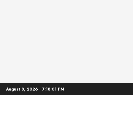
Skip
August 8, 2026
7:18:02 PM
to
content