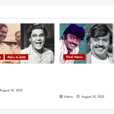
s
சிறப்பு கட்டுரை
Viral News
 வலிமையால் உயர்ந்த
விஜயகாந்த்: 50க்கும் மேற்பட்
ிருஷ்ணன்: கலைவாணரின்
இயக்குநர்களுக்கு வாய்ப்பளி
ல் ஒரு சிலிர்ப்பூட்டும் பார்வை
நடிகர்! தமிழ் சினிமா வரலாற்ற
சாதனையா?
August 30, 2025
Vishnu
August 25, 2025