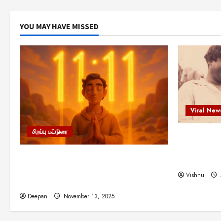
YOU MAY HAVE MISSED
Viral New
சிறப்பு கட்டுரை
எளிமையின்
என்.எஸ்.க
11:11 என்பதன் அர்த்தம் என்ன?
நினைவு நாளி
பிரபஞ்சம் உங்களுக்கு அனுப்பும் ரகசிய
Vishnu
குறியீடு இதுவாக இருக்கலாம்!
Deepan
November 13, 2025