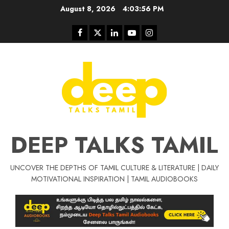
Skip
August 8, 2026
4:03:57 PM
to
content
Facebook
Twitter
Linkedin
Youtube
Instagram
DEEP TALKS TAMIL
UNCOVER THE DEPTHS OF TAMIL CULTURE & LITERATURE | DAILY
Tamil Motivat
MOTIVATIONAL INSPIRATION | TAMIL AUDIOBOOKS
சிறப்பு கட்டுரை
Tamil Motivation Videos
வெற்றி உனதே
மர்மங்கள்
ச
வே
பல்லா
ஒரு