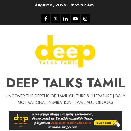
Skip
August 8, 2026
8:55:53 AM
to
content
Facebook
Twitter
Linkedin
Youtube
Instagram
DEEP TALKS TAMIL
UNCOVER THE DEPTHS OF TAMIL CULTURE & LITERATURE | DAILY
Tamil Motivat
MOTIVATIONAL INSPIRATION | TAMIL AUDIOBOOKS
சிறப்பு கட்டுரை
Tamil Motivation Videos
வெற்றி உனதே
மர்மங்கள்
ச
வே
பல்லா
ஒரு