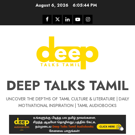
Skip
August 6, 2026
6:05:45 PM
to
content
Facebook
Twitter
Linkedin
Youtube
Instagram
DEEP TALKS TAMIL
UNCOVER THE DEPTHS OF TAMIL CULTURE & LITERATURE | DAILY
Tamil Motivat
MOTIVATIONAL INSPIRATION | TAMIL AUDIOBOOKS
சிறப்பு கட்டுரை
Tamil Motivation Videos
வெற்றி உனதே
மர்மங்கள்
ச
வே
பல்லா
ஒரு