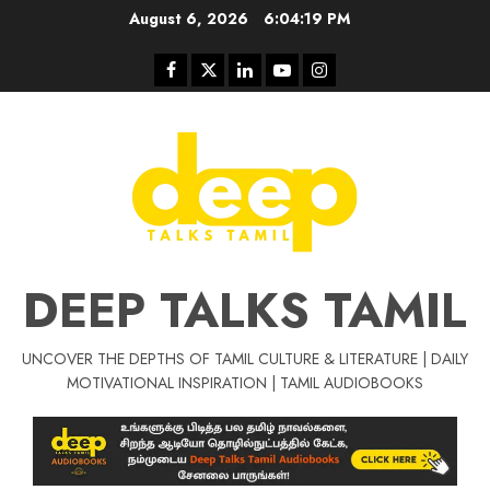
Skip
August 6, 2026
6:04:20 PM
to
content
Facebook
Twitter
Linkedin
Youtube
Instagram
DEEP TALKS TAMIL
UNCOVER THE DEPTHS OF TAMIL CULTURE & LITERATURE | DAILY
Tamil Motivat
MOTIVATIONAL INSPIRATION | TAMIL AUDIOBOOKS
சிறப்பு கட்டுரை
Tamil Motivation Videos
வெற்றி உனதே
மர்மங்கள்
ச
வே
பல்லா
ஒரு