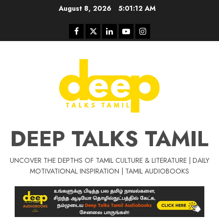
Skip
August 8, 2026
5:01:13 AM
to
content
Facebook
Twitter
Linkedin
Youtube
Instagram
DEEP TALKS TAMIL
UNCOVER THE DEPTHS OF TAMIL CULTURE & LITERATURE | DAILY
Tamil Motivat
MOTIVATIONAL INSPIRATION | TAMIL AUDIOBOOKS
சிறப்பு கட்டுரை
Tamil Motivation Videos
வெற்றி உனதே
மர்மங்கள்
ச
வே
பல்லா
ஒரு