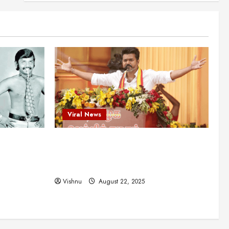
என்.எஸ்.கிருஷ்ணன்:
கலைவாணரின் நினைவு நாளில்
ஒரு சிலிர்ப்பூட்டும் பார்வை
2
August 30, 2025
Viral News
விஜயகாந்த்: 50க்கும் மேற்பட்ட
புதுமுக இயக்குநர்களுக்கு
வாய்ப்பளித்த ஒரே நடிகர்! தமிழ்
சினிமா வரலாற்றில் இது ஒரு
3
சாதனையா?
Viral News
Viral News
August 25, 2025
விஜய் தவெக மாநாட்டில் சொன்ன
ட புதுமுக
விஜய் தவெக மாநாட்டில் சொன்ன குட்டிக்
குட்டிக் கதை! அதன்
பின்னணியில் உள்ள ஆழ்ந்த
த்த ஒரே
கதை! அதன் பின்னணியில் உள்ள ஆழ்ந்த
அரசியல் அர்த்தம் என்ன?
4
ில் இது ஒரு
அரசியல் அர்த்தம் என்ன?
August 22, 2025
Vishnu
August 22, 2025
சிறப்பு கட்டுரை
சுவாரசிய தகவல்கள்
மெட்ராஸ் தினத்தின்
சுவாரஸ்யமான உண்மைகள்!
நீங்கள் அறியாத ரகசியங்கள்!