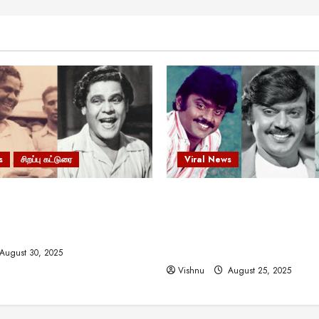
s
சிறப்பு கட்டுரை
Viral News
 வலிமையால் உயர்ந்த
விஜயகாந்த்: 50க்கும் மேற்பட்
ிருஷ்ணன்: கலைவாணரின்
இயக்குநர்களுக்கு வாய்ப்பளி
ல் ஒரு சிலிர்ப்பூட்டும் பார்வை
நடிகர்! தமிழ் சினிமா வரலாற்ற
சாதனையா?
August 30, 2025
Vishnu
August 25, 2025