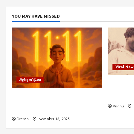
YOU MAY HAVE MISSED
Viral New
சிறப்பு கட்டுரை
எளிமையின்
என்.எஸ்.க
11:11 என்பதன் அர்த்தம் என்ன?
நினைவு நாளி
பிரபஞ்சம் உங்களுக்கு அனுப்பும் ரகசிய
Vishnu
குறியீடு இதுவாக இருக்கலாம்!
Deepan
November 13, 2025