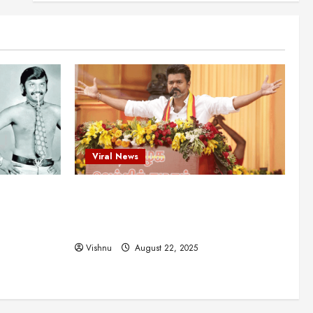
என்.எஸ்.கிருஷ்ணன்:
கலைவாணரின் நினைவு நாளில்
ஒரு சிலிர்ப்பூட்டும் பார்வை
2
August 30, 2025
Viral News
விஜயகாந்த்: 50க்கும் மேற்பட்ட
புதுமுக இயக்குநர்களுக்கு
வாய்ப்பளித்த ஒரே நடிகர்! தமிழ்
சினிமா வரலாற்றில் இது ஒரு
3
சாதனையா?
Viral News
Viral News
August 25, 2025
விஜய் தவெக மாநாட்டில் சொன்ன
ட புதுமுக
விஜய் தவெக மாநாட்டில் சொன்ன குட்டிக்
குட்டிக் கதை! அதன்
பின்னணியில் உள்ள ஆழ்ந்த
த்த ஒரே
கதை! அதன் பின்னணியில் உள்ள ஆழ்ந்த
அரசியல் அர்த்தம் என்ன?
4
ில் இது ஒரு
அரசியல் அர்த்தம் என்ன?
August 22, 2025
Vishnu
August 22, 2025
சிறப்பு கட்டுரை
சுவாரசிய தகவல்கள்
மெட்ராஸ் தினத்தின்
சுவாரஸ்யமான உண்மைகள்!
நீங்கள் அறியாத ரகசியங்கள்!