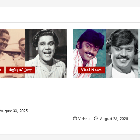
s
சிறப்பு கட்டுரை
Viral News
 வலிமையால் உயர்ந்த
விஜயகாந்த்: 50க்கும் மேற்பட்
ிருஷ்ணன்: கலைவாணரின்
இயக்குநர்களுக்கு வாய்ப்பளி
ல் ஒரு சிலிர்ப்பூட்டும் பார்வை
நடிகர்! தமிழ் சினிமா வரலாற்ற
சாதனையா?
August 30, 2025
Vishnu
August 25, 2025