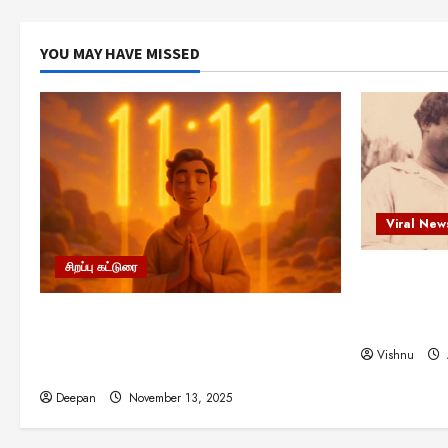
YOU MAY HAVE MISSED
Viral New
சிறப்பு கட்டுரை
எளிமையின்
என்.எஸ்.க
11:11 என்பதன் அர்த்தம் என்ன?
நினைவு நாளி
பிரபஞ்சம் உங்களுக்கு அனுப்பும் ரகசிய
Vishnu
குறியீடு இதுவாக இருக்கலாம்!
Deepan
November 13, 2025