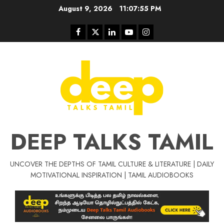
Skip
August 9, 2026
11:07:56 PM
to
content
Facebook
Twitter
Linkedin
Youtube
Instagram
DEEP TALKS TAMIL
UNCOVER THE DEPTHS OF TAMIL CULTURE & LITERATURE | DAILY
Tamil Motivat
MOTIVATIONAL INSPIRATION | TAMIL AUDIOBOOKS
சிறப்பு கட்டுரை
Tamil Motivation Videos
வெற்றி உனதே
மர்மங்கள்
ச
வே
பல்லா
ஒரு